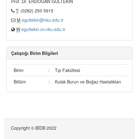
Prof. Dr. ERDOĞAN GÜLTEKİN
T
: (0282) 250 5915
M
egultekin@nku.edu.tr
W
egultekin.cv.nku.edu.tr
Çalıştığı Birim Bilgileri
Birim
:
Tıp Fakültesi
Bölüm
:
Kulak Burun ve Boğaz Hastalıkları
Copyright © BİDB 2022